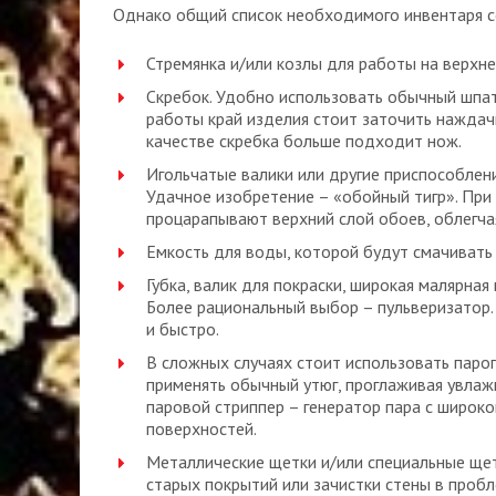
Однако общий список необходимого инвентаря со
Стремянка и/или козлы для работы на верхн
Скребок. Удобно использовать обычный шпат
работы край изделия стоит заточить наждач
качестве скребка больше подходит нож.
Игольчатые валики или другие приспособлени
Удачное изобретение – «обойный тигр». При
процарапывают верхний слой обоев, облегча
Емкость для воды, которой будут смачивать
Губка, валик для покраски, широкая малярная
Более рациональный выбор – пульверизатор.
и быстро.
В сложных случаях стоит использовать паро
применять обычный утюг, проглаживая увлаж
паровой стриппер – генератор пара с широк
поверхностей.
Металлические щетки и/или специальные щет
старых покрытий или зачистки стены в проб