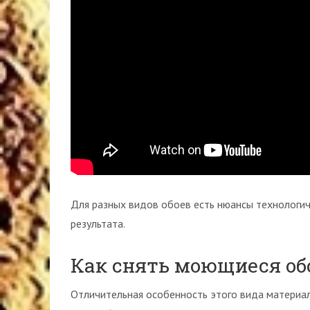
Для разных видов обоев есть нюансы технологич
результата.
Как снять моющиеся об
Отличительная особенность этого вида материал