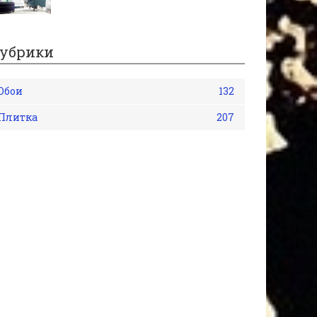
убрики
Обои
132
Плитка
207