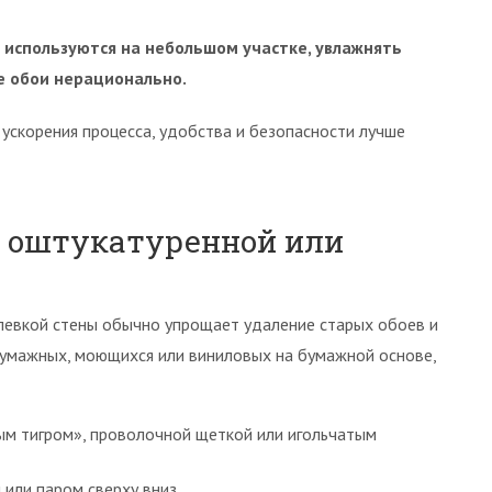
 используются на небольшом участке, увлажнять
ее обои нерационально.
 ускорения процесса, удобства и безопасности лучше
с оштукатуренной или
левкой стены обычно упрощает удаление старых обоев и
 бумажных, моющихся или виниловых на бумажной основе,
м тигром», проволочной щеткой или игольчатым
или паром сверху вниз.