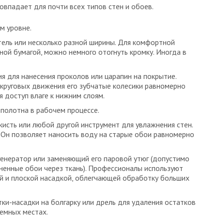
впадает для почти всех типов стен и обоев.
ем уровне.
ель или несколько разной ширины. Для комфортной
ной бумагой, можно немного отогнуть кромку. Иногда в
я для нанесения проколов или царапин на покрытие.
 круговых движения его зубчатые колесики равномерно
я доступ влаге к нижним слоям.
 полотна в рабочем процессе.
 кисть или любой другой инструмент для увлажнения стен.
 Он позволяет наносить воду на старые обои равномерно
генератор или заменяющий его паровой утюг (допустимо
ненные обои через ткань). Профессионалы используют
ой и плоской насадкой, облегчающей обработку больших
ки-насадки на болгарку или дрель для удаления остатков
лемных местах.