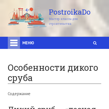
PostroikaDo
Мастер-классы для
строительства
МЕНЮ
Особенности дикого
сруба
Содержание