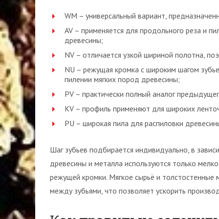
WM – универсальный вариант, предназначенн
AV – применяется для продольного реза и п
древесины;
NV – отличается узкой шириной полотна, по
NU – режущая кромка с широким шагом зубье
пилении мягких пород древесины;
PV – практически полный аналог предыдущег
KV – профиль применяют для широких ленточ
PU – широкая пила для распиловки древесин
Шаг зубьев подбирается индивидуально, в завис
древесины и металла используются только мелк
режущей кромки. Мягкое сырьё и толстостенные
между зубьями, что позволяет ускорить произво