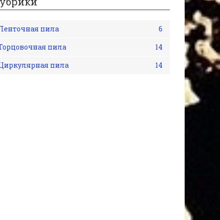
убрики
Ленточная пила
6
Торцовочная пила
14
Циркулярная пила
14