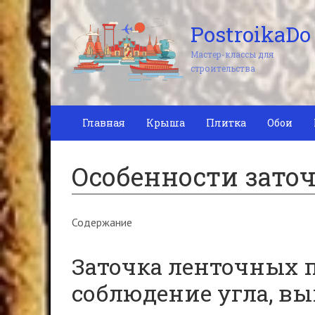
PostroikaDo
Мастер-классы для
строительства
Главная
Крыша
Плитка
Обои
Особенности зато
Содержание
Заточка ленточных п
соблюдение угла, вы