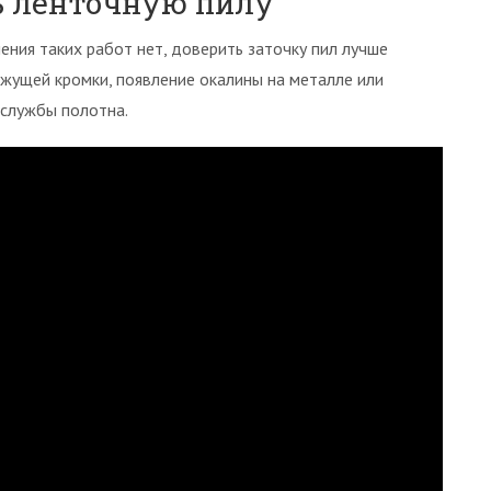
ь ленточную пилу
ения таких работ нет, доверить заточку пил лучше
жущей кромки, появление окалины на металле или
 службы полотна.