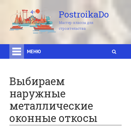
PostroikaDo
Мастер-классы для
строительства
МЕНЮ
Выбираем
наружные
металлические
оконные откосы