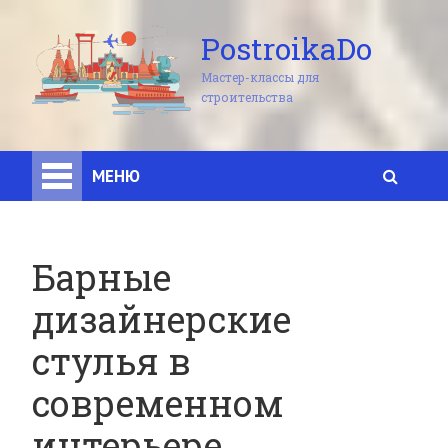
PostroikaDo
Мастер-классы для
строительства
МЕНЮ
Барные
дизайнерские
стулья в
современном
интерьере