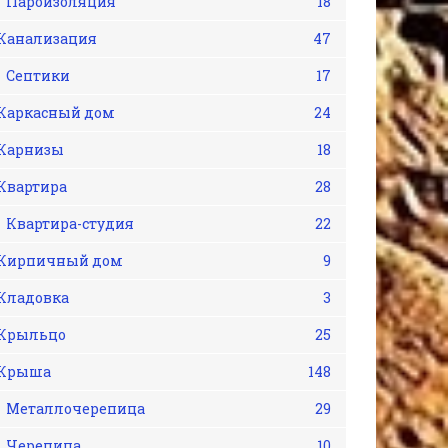
Пароизоляция
18
Канализация
47
Септики
17
Каркасный дом
24
Карнизы
18
Квартира
28
Квартира-студия
22
Кирпичный дом
9
Кладовка
3
Крыльцо
25
Крыша
148
Металлочерепица
29
Черепица
10