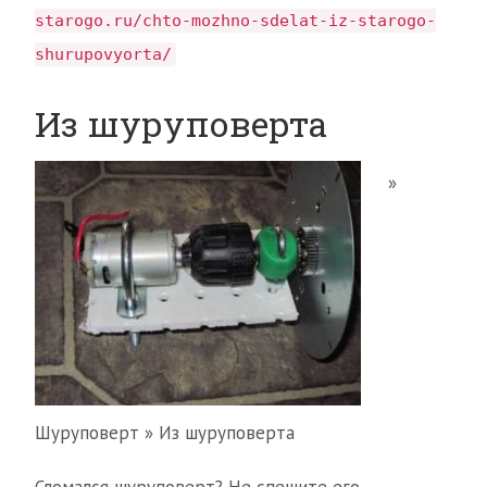
starogo.ru/chto-mozhno-sdelat-iz-starogo-
shurupovyorta/
Из шуруповерта
»
Шуруповерт » Из шуруповерта