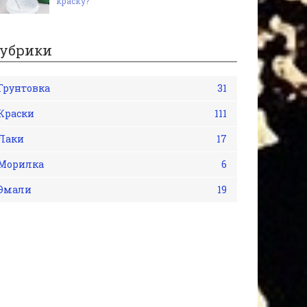
краску?
убрики
Грунтовка
31
Краски
111
Лаки
17
Морилка
6
Эмали
19