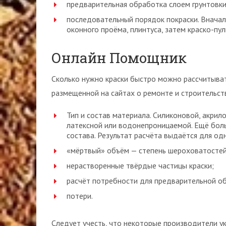
предварительная обработка слоем грунтовки
последовательный порядок покраски. Вначал
оконного проёма, плинтуса, затем краско-п
Онлайн Помощник
Сколько нужно краски быстро можно рассчитыва
размещенной на сайтах о ремонте и строительств
Тип и состав материала. Силиконовой, акрил
латексной или водонепроницаемой. Ещё боль
состава. Результат расчёта выдаётся для од
«мёртвый» объём — степень шероховатостей
нерастворенные твёрдые частицы краски;
расчёт потребности для предварительной о
потери.
Следует учесть, что некоторые производители у