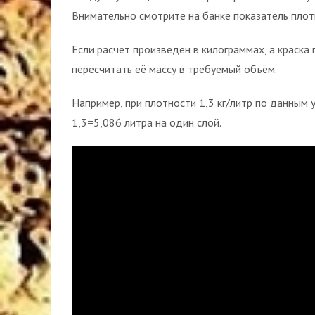
Внимательно смотрите на банке показатель плотно
Если расчёт произведен в килограммах, а краска
пересчитать её массу в требуемый объём.
Например, при плотности 1,3 кг/литр по данным
1,3=5,086 литра на один слой.