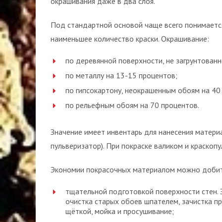
окрашивания даже в два слоя.
Под стандартной основой чаще всего понимается
наименьшее количество краски. Окрашивание:
по деревянной поверхности, не загрунтованн
по металлу на 13-15 процентов;
по гипсокартону, неокрашенным обоям на 40
по рельефным обоям на 70 процентов.
Значение имеет инвентарь для нанесения материал
пульверизатор). При покраске валиком и краско
Экономии покрасочных материалом можно добит
тщательной подготовкой поверхности стен.
очистка старых обоев шпателем, зачистка п
щёткой, мойка и просушивание;