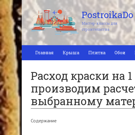
PostroikaDo
Мастер-классы для
строительства
Главная
Крыша
Плитка
Обои
Расход краски на 1
производим расче
выбранному мате
Содержание