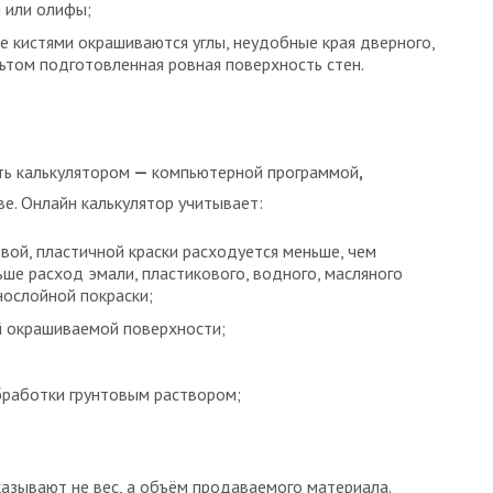
 или олифы;
е кистями окрашиваются углы, неудобные края дверного,
ультом подготовленная ровная поверхность стен.
ть калькулятором
—
компьютерной программой
,
е. Онлайн калькулятор учитывает:
овой, пластичной краски расходуется меньше, чем
ше расход эмали, пластикового, водного, масляного
нослойной покраски;
 окрашиваемой поверхности;
бработки грунтовым раствором;
казывают не вес, а объём продаваемого материала.