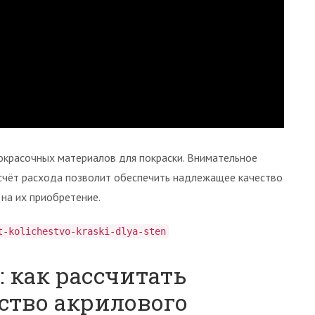
красочных материалов для покраски. Внимательное
дсчёт расхода позволит обеспечить надлежащее качество
на их приобретение.
t-kolichestvo-kraski-dlya-sten
: как рассчитать
ство акрилового