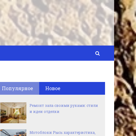
Популярное
Новое
Ремонт зала своими руками: стили
и идеи отделки
Мотоблоки Рысь: характеристика,