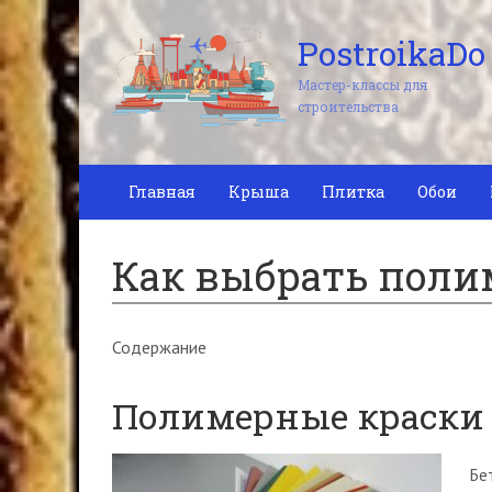
PostroikaDo
Мастер-классы для
строительства
Главная
Крыша
Плитка
Обои
Как выбрать поли
Содержание
Полимерные краски 
Бе