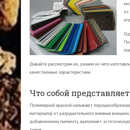
мо
от
ег
Од
По
по
Давайте рассмотрим их, узнаем из чего изготавл
качественные характеристики.
Что собой представляет
Полимерной краской называют порошкообразную с
материала) от разрушительного влияния внешних
добавленному пигменту, выполняет эстетическу
тонов.