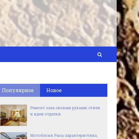
Популярное
Новое
Ремонт зала своими руками: стили
и идеи отделки
Мотоблоки Рысь: характеристика,