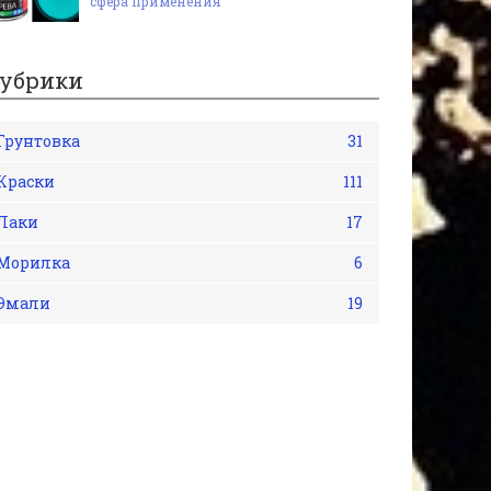
сфера применения
убрики
Грунтовка
31
Краски
111
Лаки
17
Морилка
6
Эмали
19