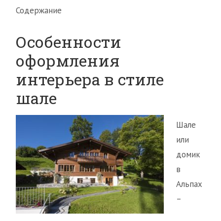
Содержание
Особенности
оформления
интерьера в стиле
шале
Шале
или
домик
в
Альпах
–