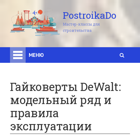
PostroikaDo
Мастер-классы для
строительства
МЕНЮ
Гайковерты DeWalt:
модельный ряд и
правила
эксплуатации