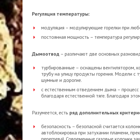
Регуляция температуры:
модуляция – модулирующие горелки при люб
постоянная мощность – температура регулир
Дымоотвод
– различают две основных разнови
турбированные – оснащены вентилятором, к
трубу на улицу продукты горения. Модели с
шумные и дорогие.
с естественным отведением дыма – процесс
благодаря естественной тяге. Благодаря эт
Разумеется, есть
ряд дополнительных критери
безопасность – безопасной считается колонк
автоблокировка при затухании пламени, прек
перегрева). Современные газовые колонки за