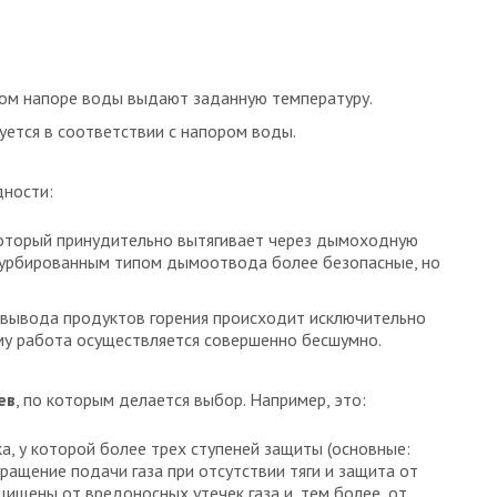
ом напоре воды выдают заданную температуру.
уется в соответствии с напором воды.
дности:
оторый принудительно вытягивает через дымоходную
 турбированным типом дымоотвода более безопасные, но
 вывода продуктов горения происходит исключительно
ому работа осуществляется совершенно бесшумно.
ев
, по которым делается выбор. Например, это:
а, у которой более трех ступеней защиты (основные:
ращение подачи газа при отсутствии тяги и защита от
щищены от вредоносных утечек газа и, тем более, от