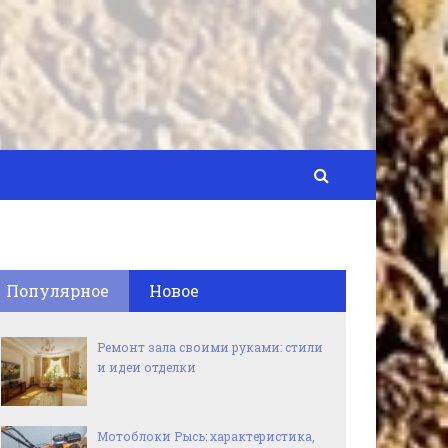
Популярное
Новое
Ремонт зала своими руками: стили
и идеи отделки
Мотоблоки Рысь: характеристика,