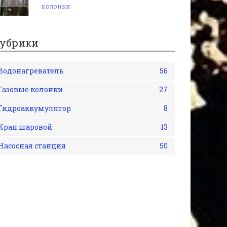
колонки
убрики
Водонагреватель
56
Газовые колонки
27
Гидроаккумулятор
8
Кран шаровой
13
Насосная станция
50