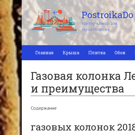
PostroikaDo
Мастер-классы для
строительства
Главная
Крыша
Плитка
Обои
Газовая колонка Л
и преимущества
Содержание
газовых колонок 201