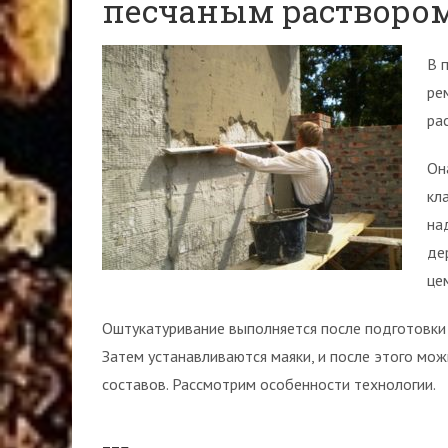
песчаным растворо
В 
ре
ра
Он
кл
на
де
це
Оштукатуривание выполняется после подготовки к
Затем устанавливаются маяки, и после этого мо
составов. Рассмотрим особенности технологии.