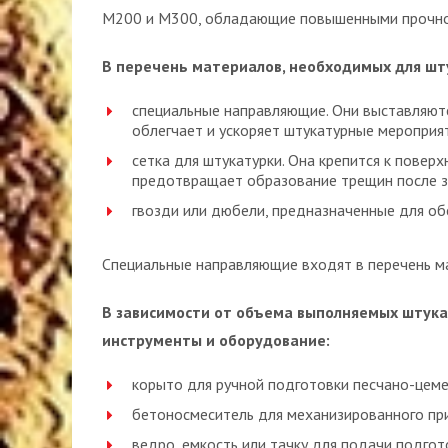
М200 и М300, обладающие повышенными прочно
В перечень материалов, необходимых для шт
специальные направляющие. Они выставляютс
облегчает и ускоряет штукатурные мероприя
сетка для штукатурки. Она крепится к повер
предотвращает образование трещин после з
гвозди или дюбели, предназначенные для об
Специальные направляющие входят в перечень м
В зависимости от объема выполняемых штука
инструменты и оборудование:
корыто для ручной подготовки песчано-цем
бетоносмеситель для механизированного при
ведро, емкость или тачку для подачи подгот