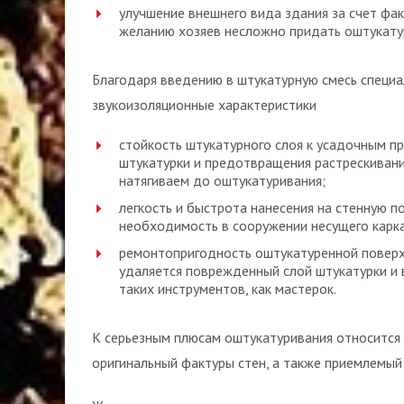
улучшение внешнего вида здания за счет фа
желанию хозяев несложно придать оштукату
Благодаря введению в штукатурную смесь специ
звукоизоляционные характеристики
стойкость штукатурного слоя к усадочным п
штукатурки и предотвращения растрескивани
натягиваем до оштукатуривания;
легкость и быстрота нанесения на стенную п
необходимость в сооружении несущего карка
ремонтопригодность оштукатуренной поверх
удаляется поврежденный слой штукатурки и
таких инструментов, как мастерок.
К серьезным плюсам оштукатуривания относится
оригинальный фактуры стен, а также приемлемый