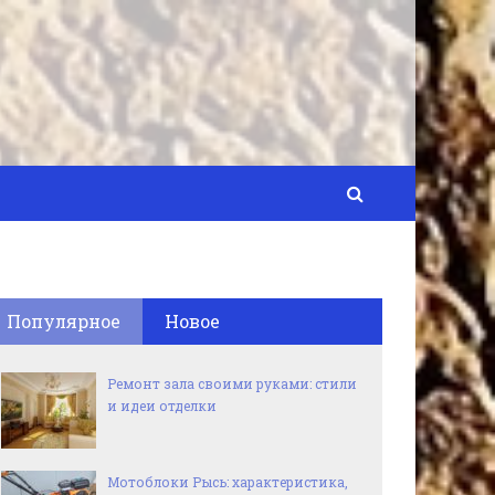
Популярное
Новое
Ремонт зала своими руками: стили
и идеи отделки
Мотоблоки Рысь: характеристика,