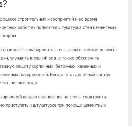
м?
процессе строительных мероприятий и во время
монтных работ выполняется штукатурка стен цементным
створом.
а позволяет спланировать стены, скрыть мелкие дефекты
адки, улучшить внешний вид, а также обеспечить
дежную защиту кирпичных, бетонных, каменных и
ревянных поверхностей. Входят в отделочный состав
мент, песок и вода.
ирпичной кладки и нанесения на стены слоя грунта.
жно приступать к штукатурке при помощи цементных