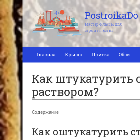
PostroikaDo
Мастер-классы для
строительства
Главная
Крыша
Плитка
Обои
Как штукатурить
раствором?
Содержание
Как оштукатурить с