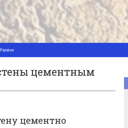
Разное
 стены цементным
тену цементно