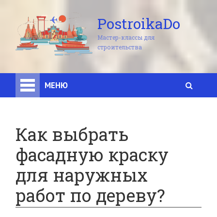
PostroikaDo
Мастер-классы для
строительства
МЕНЮ
Как выбрать
фасадную краску
для наружных
работ по дереву?