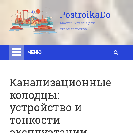
PostroikaDo
Мастер-классы для
строительства
МЕНЮ
Канализационные
колодцы:
устройство и
тонкости
эксплуатации