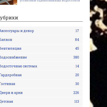
установки оцинкованных водостоков
убрики
Аксессуары и декор
17
Балкон
84
Вентиляция
45
Водоснабжение
380
Водосточная система
14
Гардеробная
20
Гостиная
30
Двери и арки
226
Детская
113