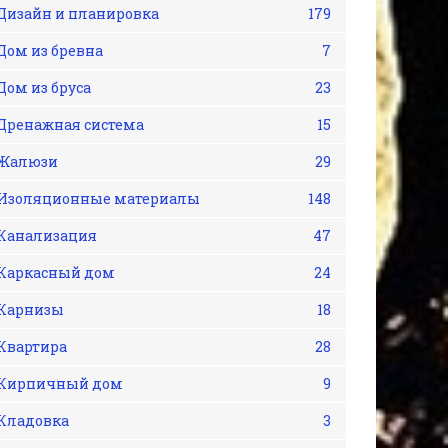
Дизайн и планировка
179
Дом из бревна
7
Дом из бруса
23
Дренажная система
15
Жалюзи
29
Изоляционные материалы
148
Канализация
47
Каркасный дом
24
Карнизы
18
Квартира
28
Кирпичный дом
9
Кладовка
3