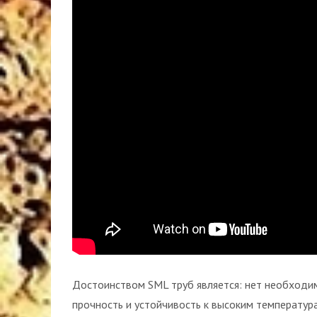
Достоинством SML труб является: нет необходим
прочность и устойчивость к высоким температурам