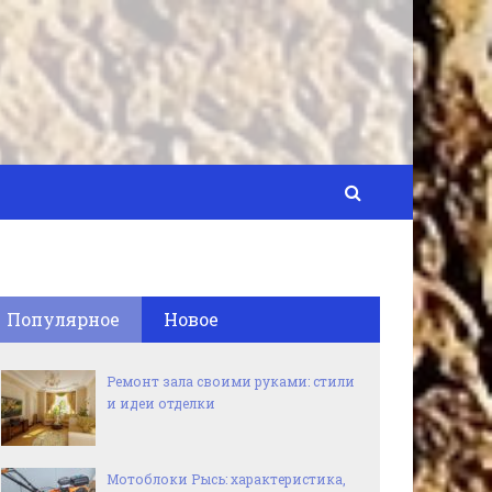
Популярное
Новое
Ремонт зала своими руками: стили
и идеи отделки
Мотоблоки Рысь: характеристика,