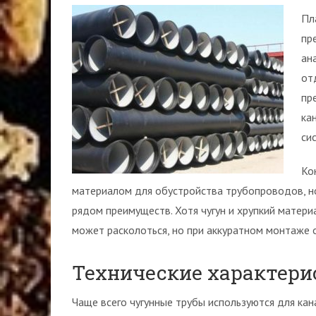
Пл
пр
ан
от
пр
ка
си
Ко
материалом для обустройства трубопроводов, н
рядом преимуществ. Хотя чугун и хрупкий матери
может расколоться, но при аккуратном монтаже 
Технические характери
Чаще всего чугунные трубы используются для ка