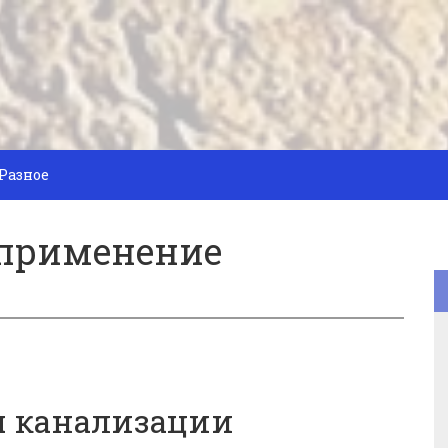
Разное
 применение
я канализации