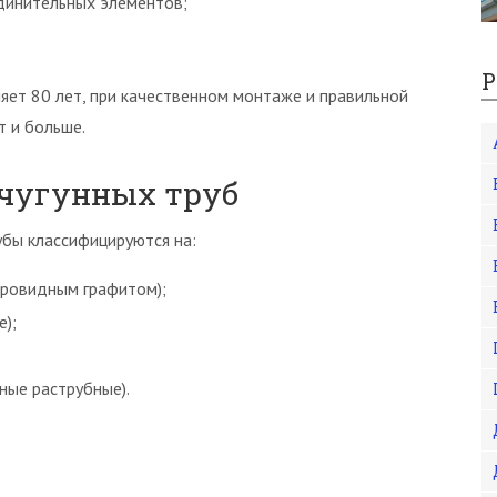
динительных элементов;
Р
яет 80 лет, при качественном монтаже и правильной
т и больше.
 чугунных труб
убы классифицируются на:
аровидным графитом);
);
ные раструбные).