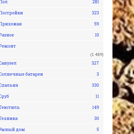
Пол
281
Постройки
323
Прихожая
59
Разное
10
Ремонт
(1 489)
Санузел
327
Солнечные батареи
3
Спальня
330
Сруб
11
Текстиль
149
Техника
30
Умный дом
5