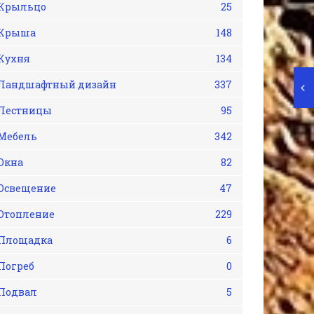
Крыльцо
25
Крыша
148
Кухня
134
Ландшафтный дизайн
337
Лестницы
95
Мебель
342
Окна
82
Освещение
47
Отопление
229
Площадка
6
Погреб
0
Подвал
5