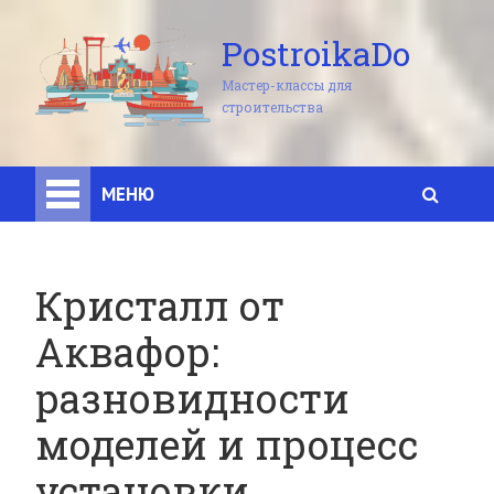
PostroikaDo
Мастер-классы для
строительства
МЕНЮ
Кристалл от
Аквафор:
разновидности
моделей и процесс
установки