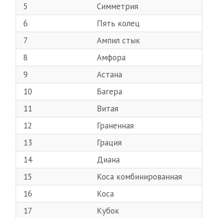
5
Симметрия
6
Пять колец
7
Ампил стык
8
Амфора
9
Астана
10
Багера
11
Витая
12
Граненная
13
Грация
14
Диана
15
Коса комбинированная
16
Коса
17
Кубок