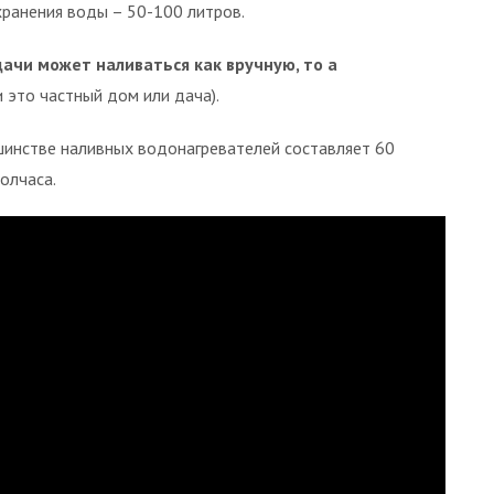
ранения воды – 50-100 литров.
ачи может наливаться как вручную, то а
и это частный дом или дача).
шинстве наливных водонагревателей составляет 60
олчаса.