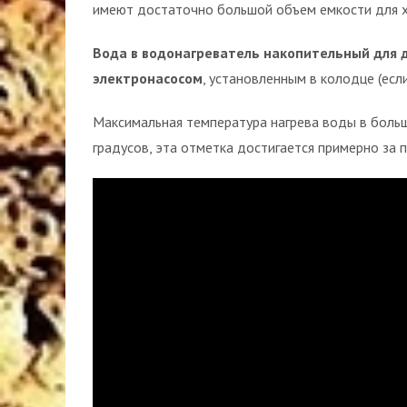
имеют достаточно большой объем емкости для х
Вода в водонагреватель накопительный для д
электронасосом
, установленным в колодце (есл
Максимальная температура нагрева воды в боль
градусов, эта отметка достигается примерно за п