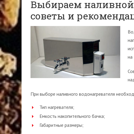
Выбираем наливной 
советы и рекоменда
Во
на
ис
на
Со
на
При выборе наливного водонагревателя необход
Тип нагревателя;
Емкость накопительного бачка;
Габаритные размеры;