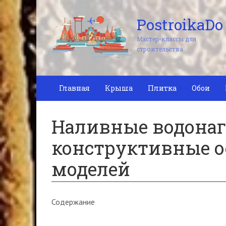
PostroikaDo
Мастер-классы для
строительства
Главная
Крыша
Плитка
Обои
Наливные водонаг
конструктивные о
моделей
Содержание