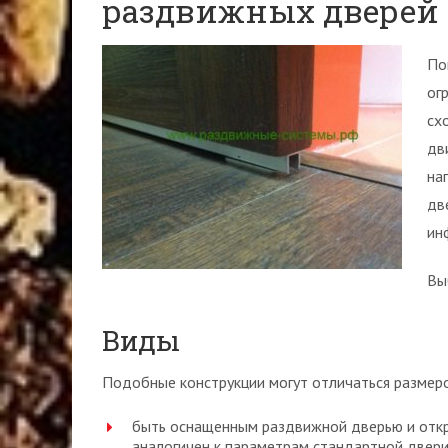
раздвижных дверей
По
ог
сх
дв
на
дв
ин
Вы
Виды
Подобные конструкции могут отличаться размер
быть оснащенным раздвижной дверью и отк
аналогичен к параметрам стандартной двери