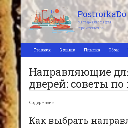
PostroikaDo
Мастер-классы для
строительства
Главная
Крыша
Плитка
Обои
Направляющие дл
дверей: советы по
Содержание
Как выбрать напра