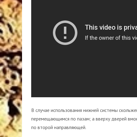
В случае использования нижней системы скольжен
перемещающимся по пазам; а вверху дверей вм
по второй направляющей.