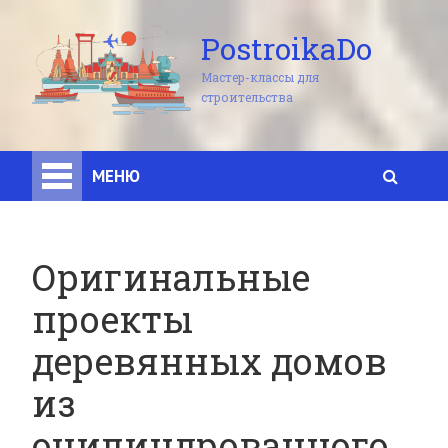
PostroikaDo
Мастер-классы для
строительства
МЕНЮ
Оригинальные
проекты
деревянных домов
из
оцилиндрованного