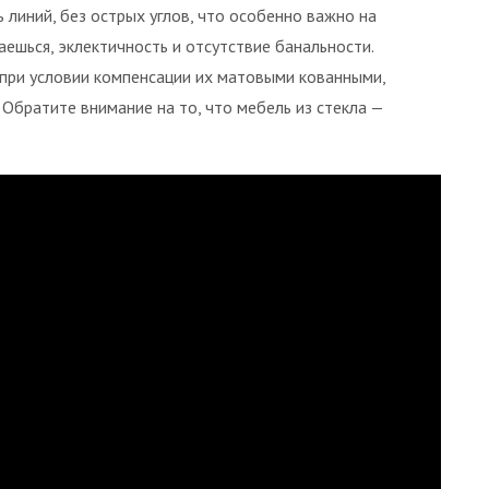
 линий, без острых углов, что особенно важно на
аешься, эклектичность и отсутствие банальности.
при условии компенсации их матовыми кованными,
Обратите внимание на то, что мебель из стекла —