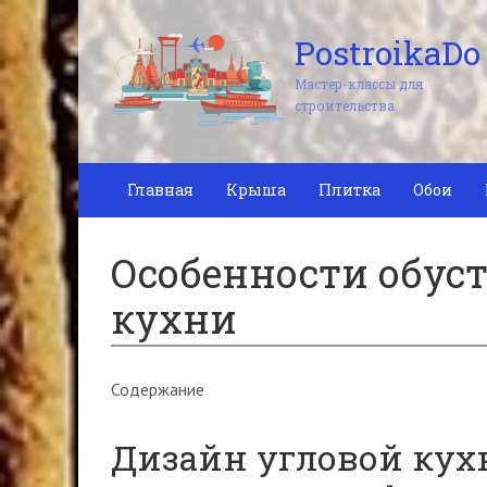
PostroikaDo
Мастер-классы для
строительства
Главная
Крыша
Плитка
Обои
Особенности обус
кухни
Содержание
Дизайн угловой кухн