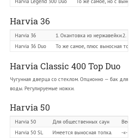
Harvia Legend 300 Duo
То же самое, но с выносн
Harvia 36
Harvia 36
1. Окантовка из нержавейки.2. Рег
Harvia 36 Duo
То же самое, плюс выносная топка
Harvia Classic 400 Top Duo
Чугунная дверца со стеклом. Опционно — бак для
воды. Регулируемые ножки.
Harvia 50
Harvia 50
Для общественных саун
Вес ка
Harvia 50 SL
Имеется выносная топка.
-«-