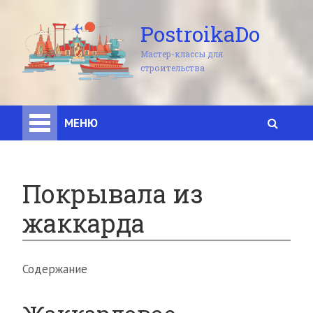
PostroikaDo
Мастер-классы для
строительства
МЕНЮ
Покрывала из
жаккарда
Содержание