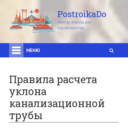
PostroikaDo
Мастер-классы для
строительства
МЕНЮ
Правила расчета
уклона
канализационной
трубы