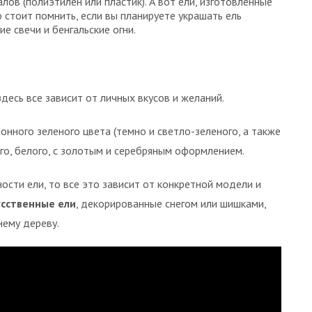
ов (полиэтилен или пластик). А вот ели, изготовленные
 стоит помнить, если вы планируете украшать ель
е свечи и бенгальские огни.
десь все зависит от личных вкусов и желаний.
онного зеленого цвета (темно и светло-зеленого, а также
ого, белого, с золотым и серебряным оформлением.
ости ели, то все это зависит от конкретной модели и
усственные ели
, декорированные снегом или шишками,
нему дереву.