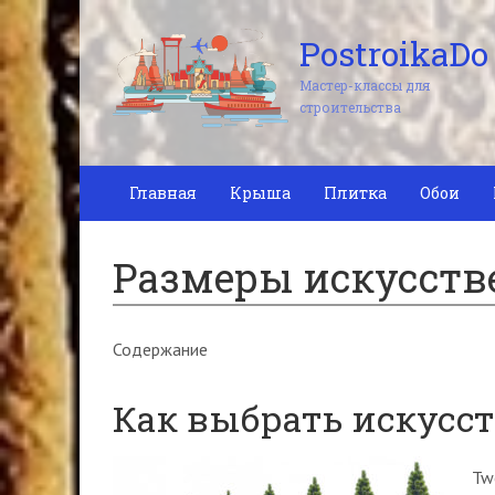
PostroikaDo
Мастер-классы для
строительства
Главная
Крыша
Плитка
Обои
Размеры искусств
Содержание
Как выбрать искусс
Tw