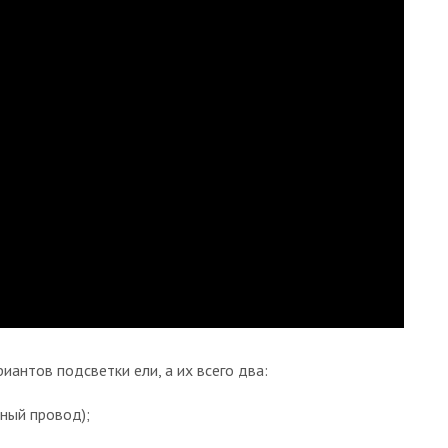
антов подсветки ели, а их всего два:
ный провод);