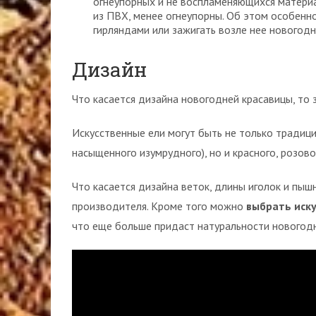
огнеупорных и не воспламеняющихся материал
из ПВХ, менее огнеупорны. Об этом особенно
гирляндами или зажигать возле нее новогодни
Дизайн
Что касается дизайна новогодней красавицы, то з
Искусственные ели могут быть не только традици
насыщенного изумрудного), но и красного, розов
Что касается дизайна веток, длины иголок и пышн
производителя. Кроме того можно
выбрать иск
что еще больше придаст натуральности новогод