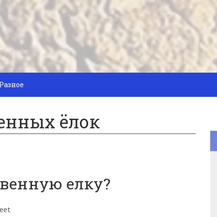
Разное
енных ёлок
твенную елку?
eet