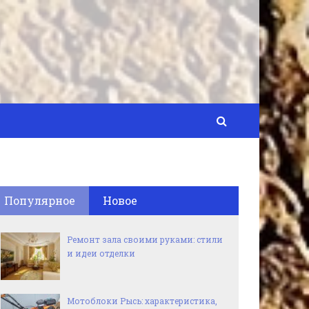
Популярное
Новое
Ремонт зала своими руками: стили
и идеи отделки
Мотоблоки Рысь: характеристика,