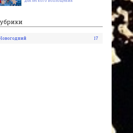
для лёгкого воплощения
убрики
Новогодний
17