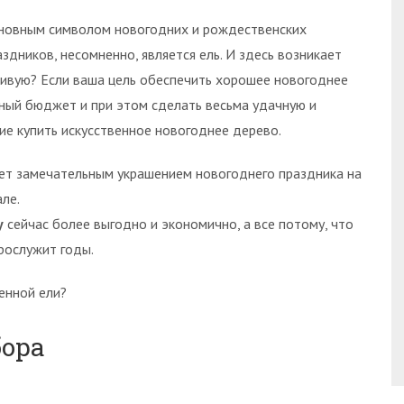
новным символом новогодних и рождественских
аздников, несомненно, является ель. И здесь возникает
 живую? Если ваша цель обеспечить хорошее новогоднее
ный бюджет и при этом сделать весьма удачную и
ие купить искусственное новогоднее дерево.
нет замечательным украшением новогоднего праздника на
ле.
у
сейчас более выгодно и экономично, а все потому, что
прослужит годы.
енной ели?
бора