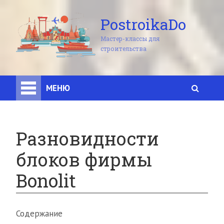
PostroikaDo
Мастер-классы для
строительства
МЕНЮ
Разновидности
блоков фирмы
Bonolit
Содержание