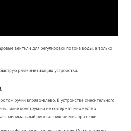
овые вентили для регулировки потока воды, а только
быструю разгерметизацию устройства.
а
отом ручки вправо-влево. В устройстве смесительного
из. Такие конструкции не содержат множество
ает минимальный риск возникновения протечки.
зуются фланцевые шаровые вентили. Они настолько