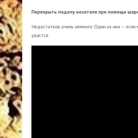
Перекрыть подачу носителя при помощи шар
Недостатков очень немного. Один из них — если 
удастся.