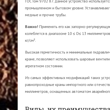
ГОСТом 9702 87. Данное устройство используетс
промышленном и бытовом уровне. Устанавливаютс
медные и прочие трубы.
Важно!
Применять его как запорно-регулирующую
колеблется в диапазоне 10 ≤ D≤ 13 миллиметро
кг/см².
Высокая герметичность и минимальные гидравли
кране, позволяют использовать шаровые вентили 
агрегатном состоянии.
Из самых эффективных модификаций таких устро
равнопроходные краны импортного или отечест
миллиметров, оснащенных автоматом аварийного
Виды, их преимущества