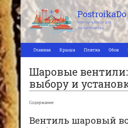
PostroikaDo
Мастер-классы для
строительства
Главная
Крыша
Плитка
Обои
Шаровые вентили:
выбору и установ
Содержание
Вентиль шаровый в