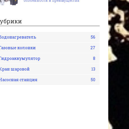
особенности и преимущества
убрики
Водонагреватель
56
Газовые колонки
27
Гидроаккумулятор
8
Кран шаровой
13
Насосная станция
50