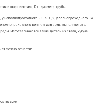
стия в шаре вентиля, Dт- диаметр трубы.
8, у неполнопроходного – 0,4…0,5, у полнопроходного TA
 неполнопроходного вентиля для воды выполняется в
еды. Изготавливаются такие детали из стали, чугуна,
иля можно отнести:
мортизации