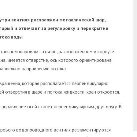
утри вентиля расположен металлический шар,
торый и отвечает за регулировку и перекрытие
тока воды
стальном шаровом затворе, расположенном в корпусе
ана, имеется отверстие, ось которого ориентирована
раллельно направлению потока.
вращения, которая располагается перпендикулярно
й отверстия в шаре и потока жидкости, кран откроется.
 направление осей станет перпендикулярным друг другу. В
арового водопроводного вентиля регламентируются