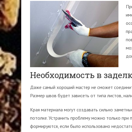
Пр
им
ос
пр
по
мо
до
Необходимость в задел
Даже самый хороший мастер не сможет соединит
Размер швов будет зависеть от типа листов, нал
Края материала могут создавать сильно заметные
потолке. Устранить проблему можно только при
формируются, если было использовано недостато