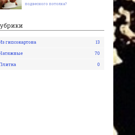
подвесного потолка?
убрики
Из гипсокартона
13
Натяжные
70
Плитка
0