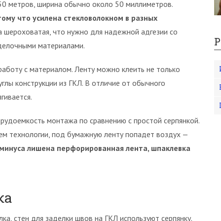
150 метров, ширина обычно около 50 миллиметров.
ому что усилена стекловолокном в разных
а шероховатая, что нужно для надежной адгезии со
Р
тделочными материалами.
 работу с материалом. Ленту можно клеить не только
глы конструкции из ГКЛ. В отличие от обычного
ягивается.
рудоемкость монтажа по сравнению с простой серпянкой.
ем технологии, под бумажную ленту попадет воздух —
 минуса лишена перфорированная лента, шпаклевка
ка
а, стен для заделки швов на ГКЛ используют серпянку.