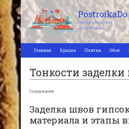
PostroikaDo
Мастер-классы для
строительства
Главная
Крыша
Плитка
Обои
Тонкости заделки
Содержание
Заделка швов гипсо
материала и этапы 