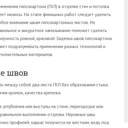
именение гипсокартона (ГКЛ) в отделке стен и потолка
еет нюансы. На этапе финишных работ следует уделить
обое внимание швам гипсокартонных листов. Их
авильное и аккуратное замазывание поможет сделать
верхность ровной, красивой. Заделка швов гипсокартона
жет подразумевать применение разных технологий и
полнительных материалов.
ке швов
ь между собой два листа ГКЛ без образования стыка.
ичия кромок, качества крепежа.
 углубления или выступы на стене, перегородке или
 правильном выполнении отделки. Неровные швы
чно профилей, каркас получится не жестким, ведь под