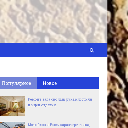
Популярное
Новое
Ремонт зала своими руками: стили
и идеи отделки
Мотоблоки Рысь: характеристика,