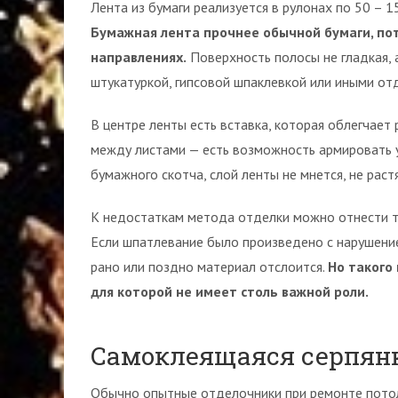
Лента из бумаги реализуется в рулонах по 50 – 
Бумажная лента прочнее обычной бумаги, пот
направлениях.
Поверхность полосы не гладкая, 
штукатуркой, гипсовой шпаклевкой или иными о
В центре ленты есть вставка, которая облегчает
между листами — есть возможность армировать у
бумажного скотча, слой ленты не мнется, не раст
К недостаткам метода отделки можно отнести т
Если шпатлевание было произведено с нарушени
рано или поздно материал отслоится.
Но такого
для которой не имеет столь важной роли.
Самоклеящаяся серпян
Обычно опытные отделочники при ремонте потолк