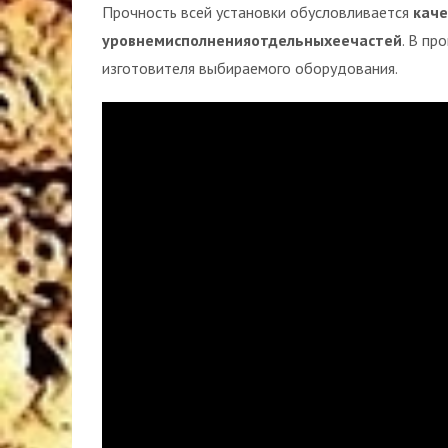
Прочность всей установки обусловливается
кач
уровнем
исполнения
отдельных
ее
частей
. В пр
изготовителя выбираемого оборудования.