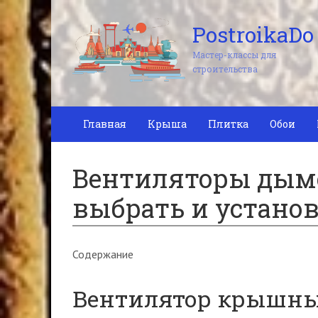
PostroikaDo
Мастер-классы для
строительства
Главная
Крыша
Плитка
Обои
Вентиляторы дымо
выбрать и устано
Содержание
Вентилятор крышны