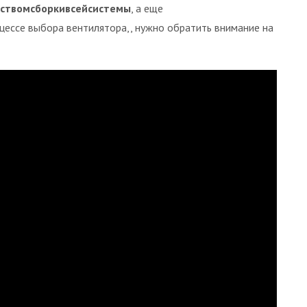
еством
сборки
всей
системы
, а еще
оцессе выбора вентилятора,, нужно обратить внимание на