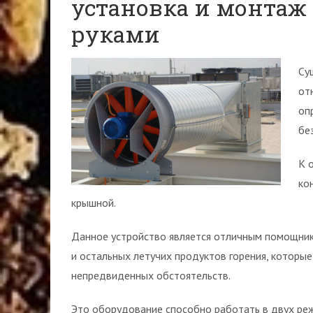
установка и монтаж 
руками
Су
от
оп
бе
К 
ко
крышной.
Данное устройство является отличным помощник
и остальных летучих продуктов горения, которые
непредвиденных обстоятельств.
Это оборудование способно работать в двух ре