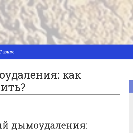
Разное
удаления: как
вить?
й дымоудаления: