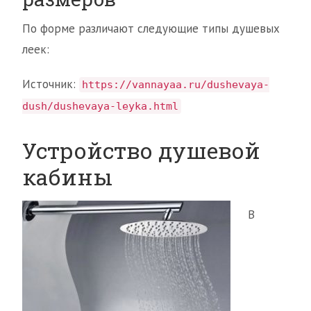
По форме различают следующие типы душевых
леек:
Источник:
https://vannayaa.ru/dushevaya-
dush/dushevaya-leyka.html
Устройство душевой
кабины
В