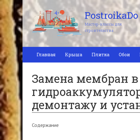
PostroikaDo
Мастер-классы для
строительства
Главная
Крыша
Плитка
Обои
Замена мембран в
гидроаккумулятор
демонтажу и уста
Содержание