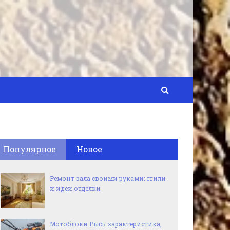
Популярное
Новое
Ремонт зала своими руками: стили
и идеи отделки
Мотоблоки Рысь: характеристика,