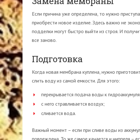
Замена мембраны
Если причина уже определена, то нужно приступат
приобрести новое изделие. Здесь важно не эконо
подделки могут быстро выйти из строя. И получи
все заново.
Подготовка
Когда новая мембрана куплена, нужно приготовит
слить воду из самой емкости. Для этого:
перекрывается подача воды к гидроаккумуля
с него стравливается воздух;
сливается вода.
Важный момент – если при сливе воды из аккумул
повреждена. То же самое качается и ниппеля – е