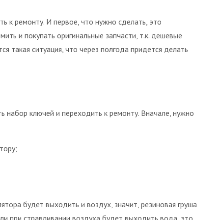
ь к ремонту. И первое, что нужно сделать, это
мить и покупать оригинальные запчасти, т.к. дешевые
тся такая ситуация, что через полгода придется делать
ь набор ключей и переходить к ремонту. Вначале, нужно
тору;
ятора будет выходить и воздух, значит, резиновая груша
сли при стравливании воздуха будет выходить вода, это