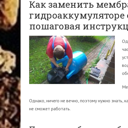
Как заменить мембр
гидроаккумуляторе 
пошаговая инструк
Од
ча
ус
во
об
Ме
Однако, ничего не вечно, поэтому нужно знать, к
не сможет работать.