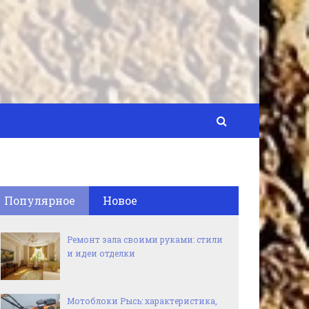
Популярное
Новое
Ремонт зала своими руками: стили
и идеи отделки
Мотоблоки Рысь: характеристика,