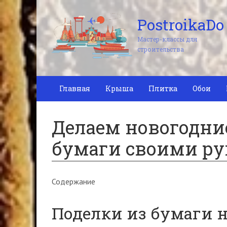
PostroikaDo
Мастер-классы для
строительства
Главная
Крыша
Плитка
Обои
Делаем новогодни
бумаги своими р
Содержание
Поделки из бумаги 