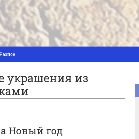
Разное
е украшения из
уками
на Новый год