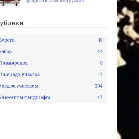
профнастила своими руками
убрики
Ворота
10
Забор
44
Планировка
0
Площадь участка
17
Уход за участком
204
Элементы ландшафта
47