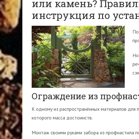
или камень? Прави
инструкция по устан
По
пр
Но
ре
сэ
Ограждение из профнас
К одному из распространённых материалов для п
которого масса достоинств.
Монтаж своими руками забора из профнастила п