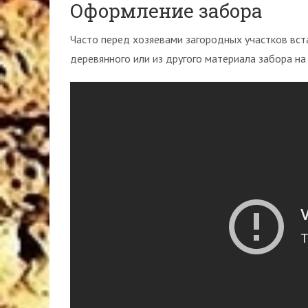
Оформление забора
Часто перед хозяевами загородных участков вст
деревянного или из другого материала забора на