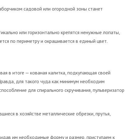
аборчиком садовой или огородной зоны станет
ертикально или горизонтально крепятся ненужные лопаты,
ается по периметру и окрашивается в единый цвет.
вая в итоге — кованая калитка, подкупающая своей
Правда, для такого чуда как минимум необходим
испособление для спирального скручивания, пульверизатор
вшиеся в хозяйстве металлические обрезки, прутья,
ридав им необходимые форму и размер, приступаем к