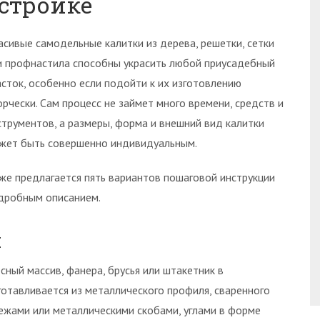
стройке
асивые самодельные калитки из дерева, решетки, сетки
и профнастила способны украсить любой приусадебный
асток, особенно если подойти к их изготовлению
орчески. Сам процесс не займет много времени, средств и
струментов, а размеры, форма и внешний вид калитки
жет быть совершенно индивидуальным.
же предлагается пять вариантов пошаговой инструкции
одробным описанием.
я
сный массив, фанера, брусья или штакетник в
готавливается из металлического профиля, сваренного
пежами или металлическими скобами, углами в форме