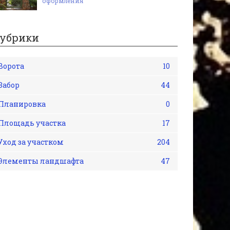
оформления
убрики
Ворота
10
Забор
44
Планировка
0
Площадь участка
17
Уход за участком
204
Элементы ландшафта
47