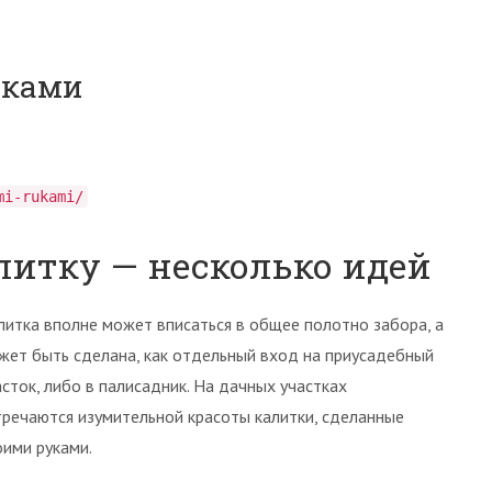
уками
mi-rukami/
литку — несколько идей
литка вполне может вписаться в общее полотно забора, а
жет быть сделана, как отдельный вход на приусадебный
асток, либо в палисадник. На дачных участках
тречаются изумительной красоты калитки, сделанные
оими руками.