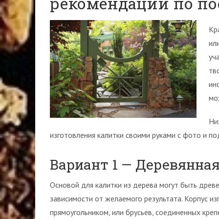
рекомендаций по по
Кр
ил
уч
тв
ин
мо
Ни
изготовления калитки своими руками с фото и п
Вариант 1 — Деревянна
Основой для калитки из дерева могут быть древе
зависимости от желаемого результата. Корпус из
прямоугольником, или брусьев, соединенных кре