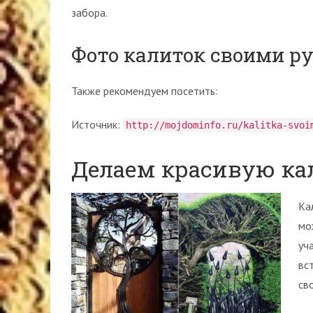
забора.
Фото калиток своими р
Также рекомендуем посетить:
Источник:
http://mojdominfo.ru/kalitka-svoi
Делаем красивую ка
Ка
мо
уч
вс
св