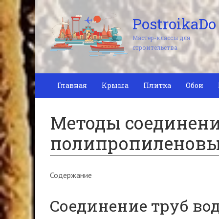
PostroikaDo
Мастер-классы для
строительства
Главная
Крыша
Плитка
Обои
Методы соединен
полипропиленовы
Содержание
Соединение труб во