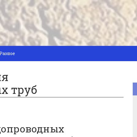
Разное
ия
х труб
допроводных