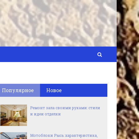
Популярное
Новое
Ремонт зала своими руками: стили
и идеи отделки
Мотоблоки Рысь: характеристика,