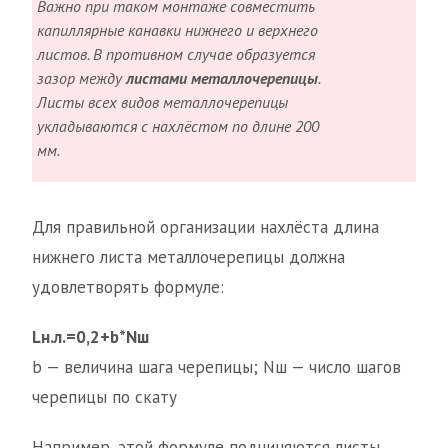
Важно при таком монтаже совместить
капиллярные канавки нижнего и верхнего
листов. В противном случае образуется
зазор между
листами металлочерепицы
.
Листы всех видов металлочерепицы
укладываются с нахлёстом по длине 200
мм.
Для правильной организации нахлёста длина
нижнего листа металлочерепицы должна
удовлетворять формуле:
Lн.л.=0,2+b*Nш
b — величина шага черепицы; Nш — число шагов
черепицы по скату
Например, этой формуле подчиняются листы