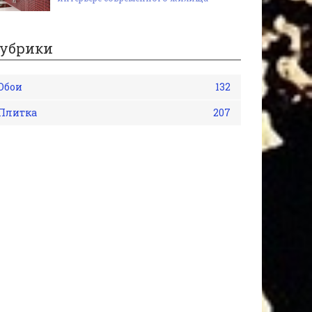
убрики
Обои
132
Плитка
207