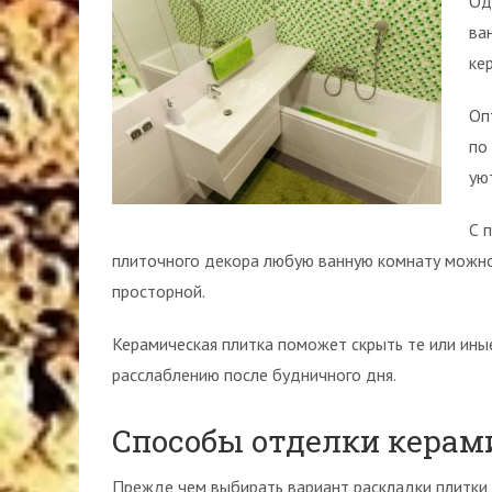
Од
ва
ке
Оп
по
ую
С 
плиточного декора любую ванную комнату можно 
просторной.
Керамическая плитка поможет скрыть те или ин
расслаблению после будничного дня.
Способы отделки керам
Прежде чем выбирать вариант раскладки плитки,