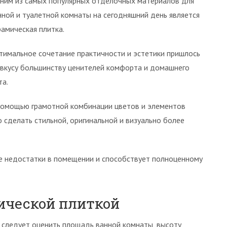
ним из самых популярных отделочных материалов для
нной и туалетной комнаты на сегодняшний день является
рамическая плитка.
тимальное сочетание практичности и эстетики пришлось
 вкусу большинству ценителей комфорта и домашнего
та.
помощью грамотной комбинации цветов и элементов
сделать стильной, оригинальной и визуально более
ые недостатки в помещении и способствует полноценному
ической плиткой
 следует оценить площадь ванной комнаты, высоту