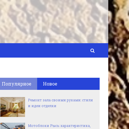
Популярное
Новое
Ремонт зала своими руками: стили
и идеи отделки
Мотоблоки Рысь: характеристика,