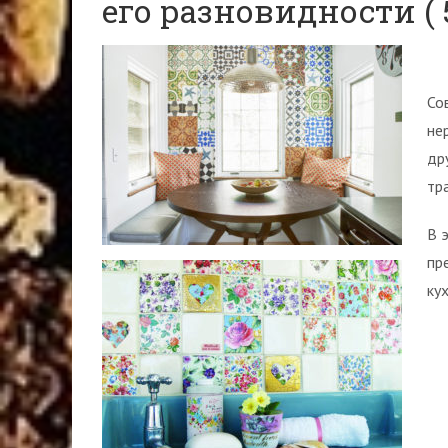
его разновидности (
Со
не
др
тр
В 
пр
кух