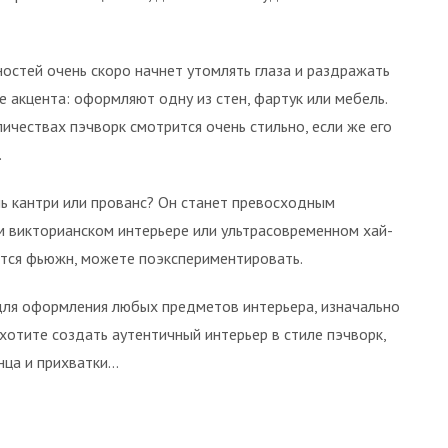
стей очень скоро начнет утомлять глаза и раздражать
е акцента: оформляют одну из стен, фартук или мебель.
ичествах пэчворк смотрится очень стильно, если же его
.
ль кантри или прованс? Он станет превосходным
ом викторианском интерьере или ультрасовременном хай-
ится фьюжн, можете поэкспериментировать.
 для оформления любых предметов интерьера, изначально
 хотите создать аутентичный интерьер в стиле пэчворк,
нца и прихватки…