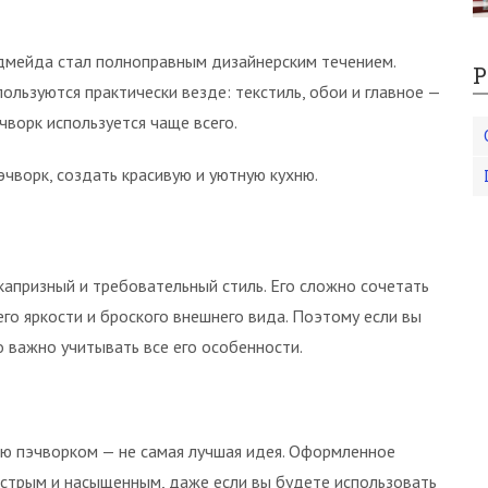
ндмейда стал полноправным дизайнерским течением.
Р
льзуются практически везде: текстиль, обои и главное —
чворк используется чаще всего.
эчворк, создать красивую и уютную кухню.
капризный и требовательный стиль. Его сложно сочетать
его яркости и броского внешнего вида. Поэтому если вы
о важно учитывать все его особенности.
ню пэчворком — не самая лучшая идея. Оформленное
стрым и насыщенным, даже если вы будете использовать