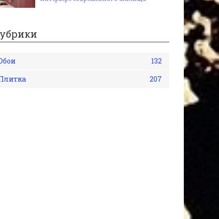
убрики
Обои
132
Плитка
207