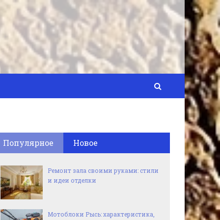
Популярное
Новое
Ремонт зала своими руками: стили
и идеи отделки
Мотоблоки Рысь: характеристика,