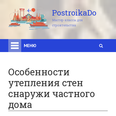
PostroikaDo
Мастер-классы для
строительства
МЕНЮ
Особенности
утепления стен
снаружи частного
дома