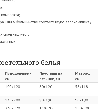
комплект;
р;
о комплекта;
ера. Они в большинстве соответствуют еврокомплекту
их спальных мест;
ождённых;
остельного белья
Пододеяльник,
Простыня на
Матрас,
см
резинке, см
см
100х120
60х120
56х118
145х200
90х190
90х190
230х220
150х200
150х200