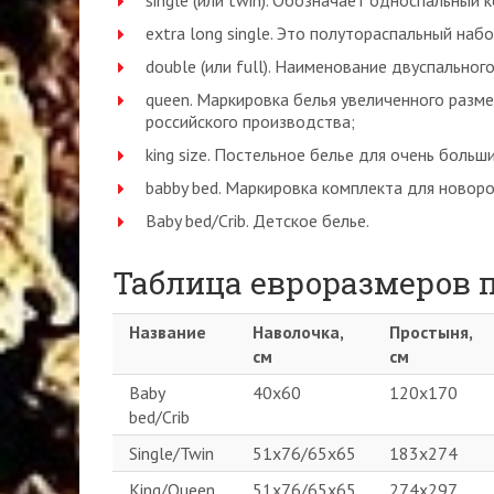
single (или twin). Обозначает односпальный 
extra long single. Это полутораспальный набо
double (или full). Наименование двуспальног
queen. Маркировка белья увеличенного разм
российского производства;
king size. Постельное белье для очень больш
babby bed. Маркировка комплекта для новор
Baby bed/Crib. Детское белье.
Таблица евроразмеров п
Название
Наволочка,
Простыня,
см
см
Baby
40х60
120х170
bed/Crib
Single/Twin
51х76/65х65
183х274
King/Queen
51х76/65х65
274х297