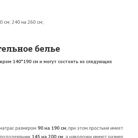
 см; 240 на 260 см;
ельное белье
ером 140*190 см и могут состоять из следующих
 матрас размером
90 на 190 см
, при этом простыня имеет
; пододеяльник
145 на 200 см
; а наволочки имеют размер