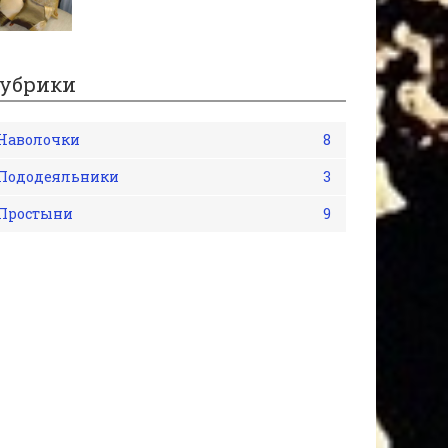
убрики
Наволочки
8
Пододеяльники
3
Простыни
9