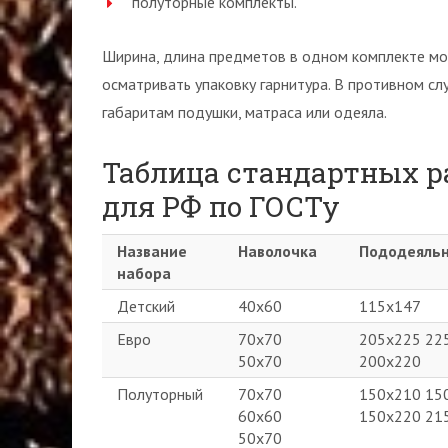
полуторные комплекты.
Ширина, длина предметов в одном комплекте мо
осматривать упаковку гарнитура. В противном с
габаритам подушки, матраса или одеяла.
Таблица стандартных р
для РФ по ГОСТу
Название
Наволочка
Пододеяльн
набора
Детский
40х60
115х147
Евро
70х70
205х225 22
50х70
200х220
Полуторный
70х70
150х210 15
60х60
150х220 21
50х70