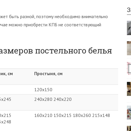
З
жет быть разной, поэтому необходимо внимательно
лучае можно приобрести КПБ не соответствующий
азмеров постельного белья
ик, см
Простыня, см
120х150
5х245
240х280 240х220
0х215
160х210 150х215 180х260 215х148
5х248