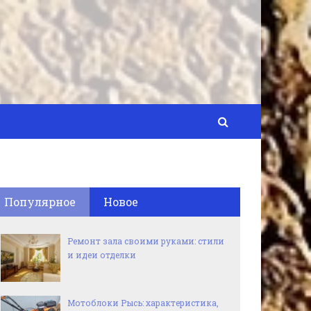
Популярное
Новое
Ремонт зала своими руками: стили
и идеи отделки
Мотоблоки Рысь: характеристика,