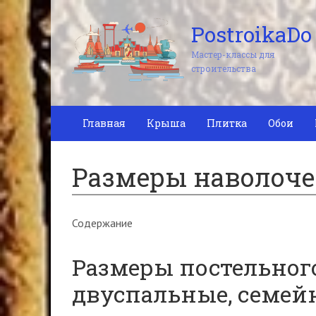
PostroikaDo
Мастер-классы для
строительства
Главная
Крыша
Плитка
Обои
Размеры наволоче
Содержание
Размеры постельного
двуспальные, семейн