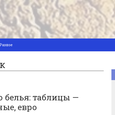
Разное
к
 белья: таблицы —
ые, евро