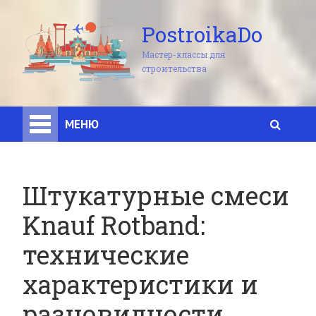
PostroikaDo
Мастер-классы для
строительства
МЕНЮ
Штукатурные смеси
Knauf Rotband:
технические
характеристики и
разновидности