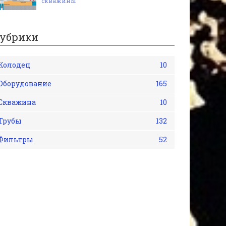
скважины
убрики
Колодец
10
Оборудование
165
Скважина
10
Трубы
132
Фильтры
52