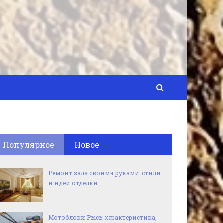
Популярное
Новое
Ремонт зала своими руками: стили
и идеи отделки
Мотоблоки Рысь: характеристика,