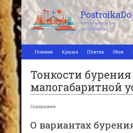
PostroikaDo
Мастер-классы для
строительства
Главная
Крыша
Плитка
Обои
Тонкости бурения
малогабаритной у
Содержание
О вариантах бурени