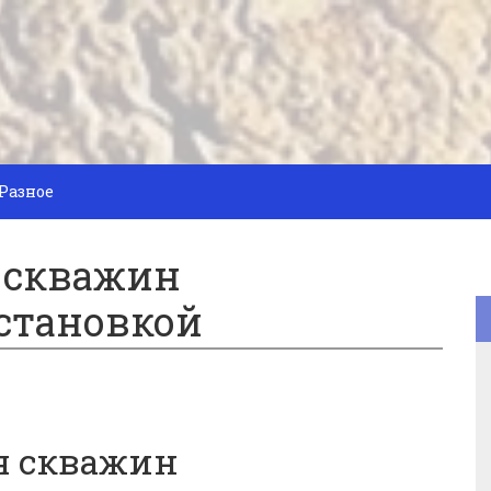
Разное
 скважин
становкой
я скважин