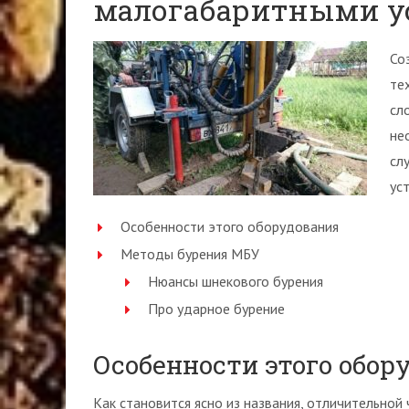
малогабаритными у
Со
те
сл
не
сл
ус
Особенности этого оборудования
Методы бурения МБУ
Нюансы шнекового бурения
Про ударное бурение
Особенности этого обор
Как становится ясно из названия, отличительной