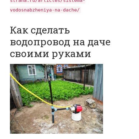
strana.ru/articles/sistema-
vodosnabzheniya-na-dache/
Как сделать
водопровод на даче
своими руками