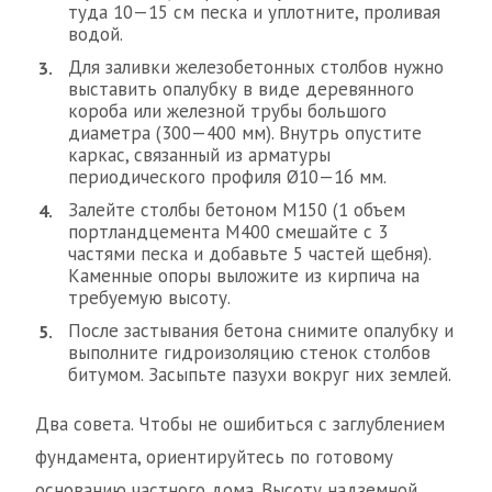
туда 10—15 см песка и уплотните, проливая
водой.
Для заливки железобетонных столбов нужно
выставить опалубку в виде деревянного
короба или железной трубы большого
диаметра (300—400 мм). Внутрь опустите
каркас, связанный из арматуры
периодического профиля Ø10—16 мм.
Залейте столбы бетоном М150 (1 объем
портландцемента М400 смешайте с 3
частями песка и добавьте 5 частей щебня).
Каменные опоры выложите из кирпича на
требуемую высоту.
После застывания бетона снимите опалубку и
выполните гидроизоляцию стенок столбов
битумом. Засыпьте пазухи вокруг них землей.
Два совета. Чтобы не ошибиться с заглублением
фундамента, ориентируйтесь по готовому
основанию частного дома. Высоту надземной