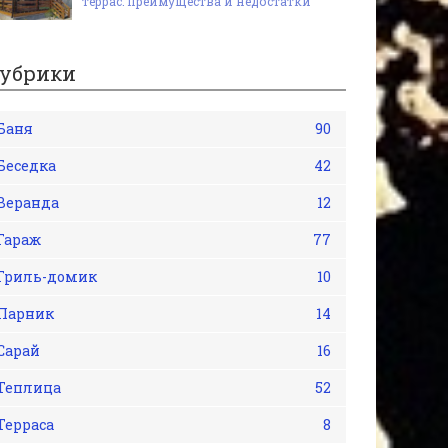
террас: преимущества и недостатки
убрики
Баня
90
Беседка
42
Веранда
12
Гараж
77
Гриль-домик
10
Парник
14
Сарай
16
Теплица
52
Терраса
8