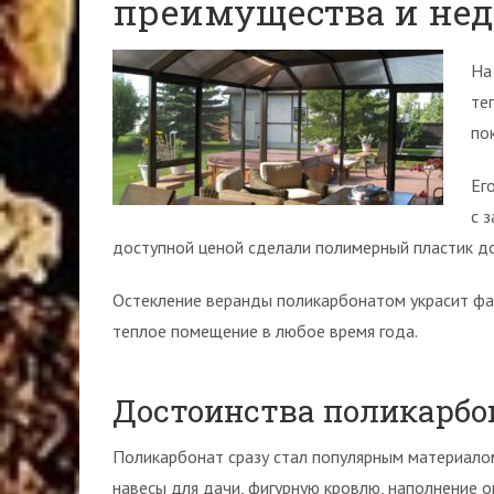
преимущества и нед
На
те
по
Ег
с 
доступной ценой сделали полимерный пластик д
Остекление веранды поликарбонатом украсит фа
теплое помещение в любое время года.
Достоинства поликарбо
Поликарбонат сразу стал популярным материалом
навесы для дачи, фигурную кровлю, наполнение о