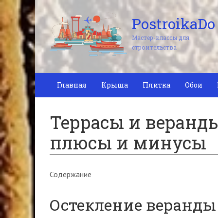
PostroikaDo
Мастер-классы для
строительства
Главная
Крыша
Плитка
Обои
Террасы и веранды
плюсы и минусы
Содержание
Остекление веранды