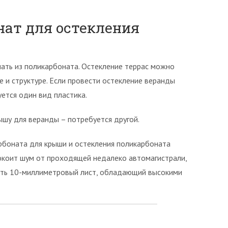
нат для остекления
лать из поликарбоната. Остекление террас можно
 и структуре. Если провести остекление веранды
ется один вид пластика.
ышу для веранды – потребуется другой.
боната для крыши и остекления поликарбоната
окоит шум от проходящей недалеко автомагистрали,
ать 10-миллиметровый лист, обладающий высокими