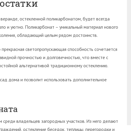
остатки
 веранде, остекленной поликарбонатом, будет всегда
пло и уютно. Поликарбонат – уникальный материал нового
коления, обладающий целым рядом достоинств.
о прекрасная светопропускающая способность сочетается
завидной прочностью и долговечностью, что вместе с
остойной альтернативой традиционному остеклению.
сад дома и позволит использовать дополнительное
ната
 среди владельцев загородных участков. Из него делают
граждений, остекление беседок, теплицы, перегородки и