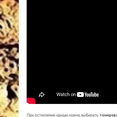
При остеклении крыши нужно выбирать
тониров