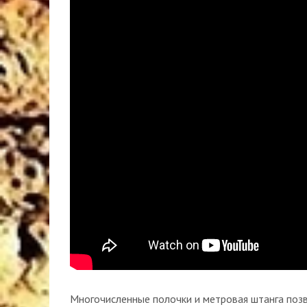
Многочисленные полочки и метровая штанга поз