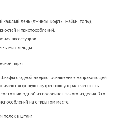
 каждый день (джинсы, кофты, майки, топы),
жностей и приспособлений,
рочих аксессуаров,
дметами одежды.
жеской пары
в. Шкафы с одной дверью, оснащенные направляющей
ато имеют хорошую внутреннюю упорядоченность.
состоянии одной из половинок такого изделия. Это
испособлений на открытом месте.
 полок и штанг