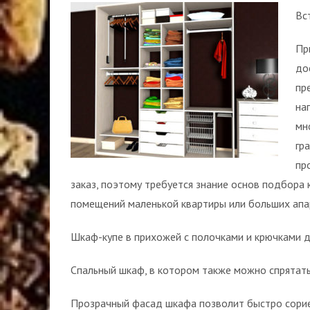
Вс
Пр
до
пр
на
мн
гр
пр
заказ, поэтому требуется знание основ подбора 
помещений маленькой квартиры или больших апа
Шкаф-купе в прихожей с полочками и крючками 
Спальный шкаф, в котором также можно спрятат
Прозрачный фасад шкафа позволит быстро сорие