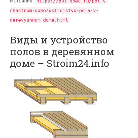
Источник:
https://pol-spec.ru/pol-v-
chastnom-dome/ustrojstvo-pola-v-
derevyannom-dome.html
Виды и устройство
полов в деревянном
доме – Stroim24.info