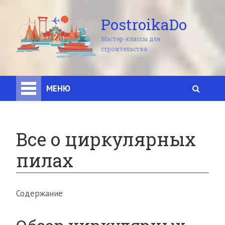
PostroikaDo
Мастер-классы для
строительства
МЕНЮ
Все о циркулярных
пилах
Содержание