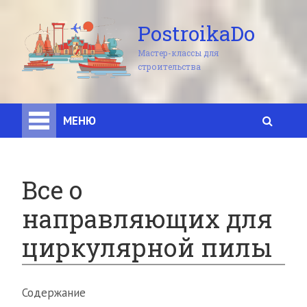
PostroikaDo
Мастер-классы для
строительства
МЕНЮ
Все о
направляющих для
циркулярной пилы
Содержание